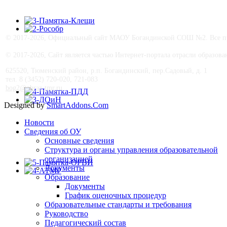
© 2017-
2026, Официальный сайт МАОУ Богандинской СОШ №2. Все пра
© 2017-
2026, Сайт является частью Интернет-портала отрасли образо
625520, Тюменский район, р.п. Богандинский, пер.Садовый, д. 1
тел. 8 (3452) 720-020, 721-083
bog2@obraz-tmr.ru
Designed by
SmartAddons.Com
Новости
Сведения об ОУ
Основные сведения
Структура и органы управления образовательной
организацией
Документы
Образование
Документы
График оценочных процедур
Образовательные стандарты и требования
Руководство
Педагогический состав