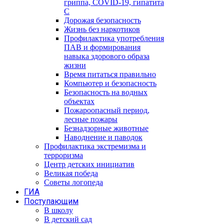
гриппа, COVID-19, гипатита
С
Дорожая безопасность
Жизнь без наркотиков
Профилактика употребления
ПАВ и формирования
навыка здорового образа
жизни
Время питаться правильно
Компьютер и безопасность
Безопасность на водных
объектах
Пожароопасный период,
лесные пожары
Безнадзорные животные
Наводнение и паводок
Профилактика экстремизма и
терроризма
Центр детских инициатив
Великая победа
Советы логопеда
ГИА
Поступающим
В школу
В детский сад