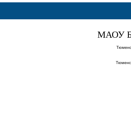
МАОУ Б
Тюменский 
Тюменск