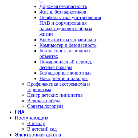
С
Дорожая безопасность
Жизнь без наркотиков
Профилактика употребления
ПАВ и формирования
навыка здорового образа
жизни
Время питаться правильно
Компьютер и безопасность
Безопасность на водных
объектах
Пожароопасный период,
лесные пожары
Безнадзорные животные
Наводнение и паводок
Профилактика экстремизма и
терроризма
Центр детских инициатив
Великая победа
Советы логопеда
ГИА
Поступающим
В школу
В детский сад
Электронная школа