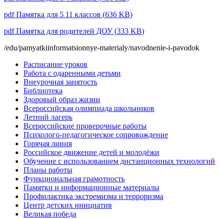
pdf
Памятка для 5 11 классов
(
636 KB
)
pdf
Памятка для родителей ДОУ
(
333 KB
)
/edu/pamyatkiinformatsionnye-materialy/navodnenie-i-pavodok
Расписание уроков
Работа с одаренными детьми
Внеурочная занятость
Библиотека
Здоровый образ жизни
Всероссийская олимпиада школьников
Летний лагерь
Всероссийские проверочные работы
Психолого-педагогическое сопровождение
Горячая линия
Российское движение детей и молодёжи
Обучение с использованием дистанционных технологий
Планы работы
Функциональная грамотность
Памятки и информационные материалы
Профилактика экстремизма и терроризма
Центр детских инициатив
Великая победа