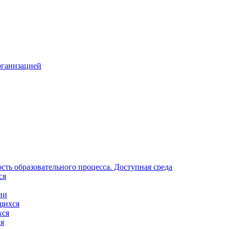
рганизацией
ть образовательного процесса. Доступная среда
ся
ии
щихся
хся
ля