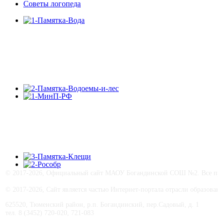
Советы логопеда
© 2017-
2026, Официальный сайт МАОУ Богандинской СОШ №2. Все пра
© 2017-
2026, Сайт является частью Интернет-портала отрасли образо
625520, Тюменский район, р.п. Богандинский, пер.Садовый, д. 1
тел. 8 (3452) 720-020, 721-083