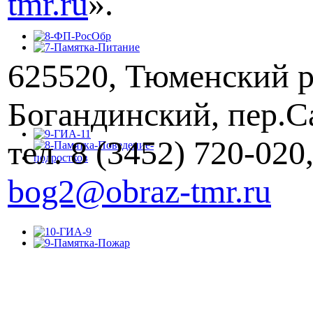
tmr.ru
».
625520, Тюменский р
Богандинский, пер.Са
тел. 8 (3452) 720-020
bog2@obraz-tmr.ru