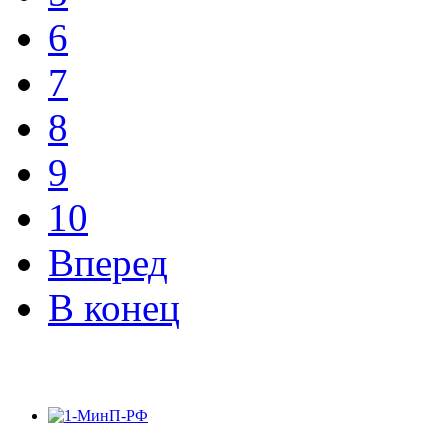
6
7
8
9
10
Вперед
В конец