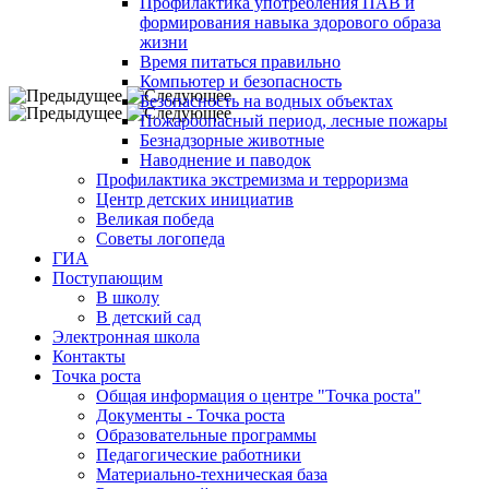
Профилактика употребления ПАВ и
формирования навыка здорового образа
жизни
Время питаться правильно
Компьютер и безопасность
Безопасность на водных объектах
Пожароопасный период, лесные пожары
Безнадзорные животные
Наводнение и паводок
Профилактика экстремизма и терроризма
Центр детских инициатив
Великая победа
Советы логопеда
ГИА
Поступающим
В школу
В детский сад
Электронная школа
Контакты
Точка роста
Общая информация о центре "Точка роста"
Документы - Точка роста
Образовательные программы
Педагогические работники
Материально-техническая база