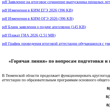
pdf
Заявление на итоговое сочинение выпускника прошлых ле
pdf
Изменения в КИМ ЕГЭ 2026
(
396 KB
)
pdf
Изменения в КИМ ОГЭ 2026
(
396 KB
)
pdf
Бланк заявления о подаче апелляции
(
145 KB
)
pdf
Плакат ГИА 2026
(
2.51 MB
)
pdf
График проведения итоговой аттестации обучающихся с умс
«Горячая линия» по вопросам подготовки и
В Тюменской области продолжает функционировать круглогоди
аттестации по образовательным программам основного общего 
8
8(
8