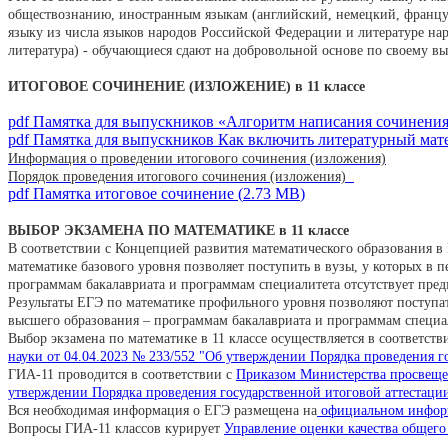
обществознанию, иностранным языкам (английский, немецкий, франц
языку из числа языков народов Российской Федерации и литературе на
литература) - обучающиеся сдают на добровольной основе по своему вы
ИТОГОВОЕ СОЧИНЕНИЕ (ИЗЛОЖЕНИЕ) в 11 классе
pdf
Памятка для выпускников «Алгоритм написания сочинени
pdf
Памятка для выпускников Как включить литературный мат
Информация о проведении итогового сочинения (изложения)
Порядок проведения итогового сочинения (изложения)
pdf
Памятка итоговое сочинение
(
2.73 MB
)
ВЫБОР ЭКЗАМЕНА ПО МАТЕМАТИКЕ в 11 классе
В соответствии с Концепцией развития математического образования в
математике базового уровня позволяет поступить в вузы, у которых в
программам бакалавриата и программам специалитета отсутствует пре
Результаты ЕГЭ по математике профильного уровня позволяют поступа
высшего образования – программам бакалавриата и программам специа
Выбор экзамена по математике в 11 классе осуществляется в соответств
науки от 04.04.2023 № 233/552 "Об утверждении Порядка проведения г
ГИА-11 проводится в соответствии с
Приказом Министерства просвещен
утверждении Порядка проведения государственной итоговой аттестаци
Вся необходимая информация о ЕГЭ размещена на
официальном информ
Вопросы ГИА-11 классов курирует
Управление оценки качества общег