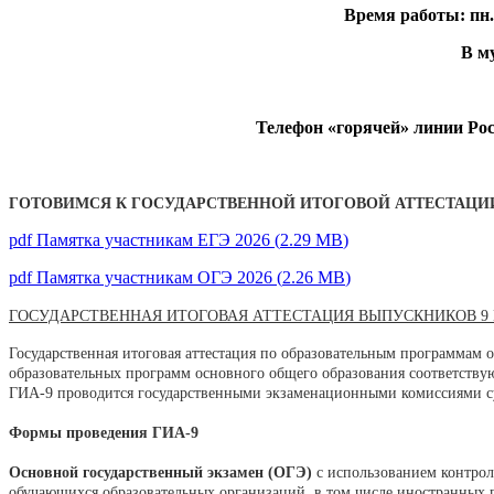
Время работы: пн.- ч
В му
Телефон «горячей» линии Рос
ГОТОВИМСЯ К ГОСУДАРСТВЕННОЙ ИТОГОВОЙ АТТЕСТАЦИ
pdf
Памятка участникам ЕГЭ 2026
(
2.29 MB
)
pdf
Памятка участникам ОГЭ 2026
(
2.26 MB
)
ГОСУДАРСТВЕННАЯ ИТОГОВАЯ АТТЕСТАЦИЯ ВЫПУСКНИКОВ 9
Г
осударственная итоговая аттестация по образовательным программам 
образовательных программ основного общего образования соответству
ГИА-9 проводится государственными экзаменационными комиссиями с
Формы проведения ГИА-9
Основной государственный экзамен (ОГЭ)
с использованием контро
обучающихся образовательных организаций, в том числе иностранных г