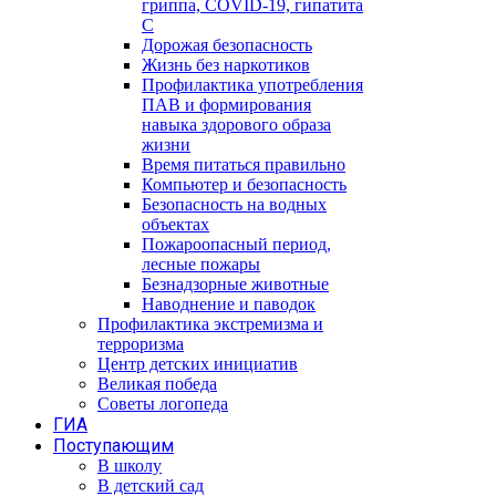
гриппа, COVID-19, гипатита
С
Дорожая безопасность
Жизнь без наркотиков
Профилактика употребления
ПАВ и формирования
навыка здорового образа
жизни
Время питаться правильно
Компьютер и безопасность
Безопасность на водных
объектах
Пожароопасный период,
лесные пожары
Безнадзорные животные
Наводнение и паводок
Профилактика экстремизма и
терроризма
Центр детских инициатив
Великая победа
Советы логопеда
ГИА
Поступающим
В школу
В детский сад