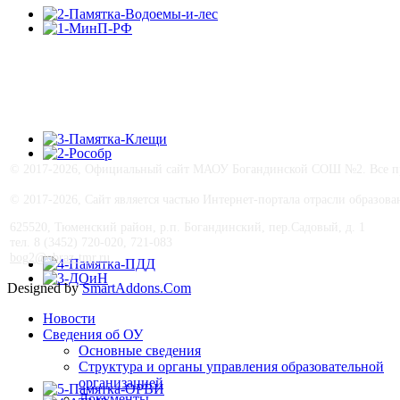
© 2017-
2026, Официальный сайт МАОУ Богандинской СОШ №2. Все пра
© 2017-
2026, Сайт является частью Интернет-портала отрасли образо
625520, Тюменский район, р.п. Богандинский, пер.Садовый, д. 1
тел. 8 (3452) 720-020, 721-083
bog2@obraz-tmr.ru
Designed by
SmartAddons.Com
Новости
Сведения об ОУ
Основные сведения
Структура и органы управления образовательной
организацией
Документы