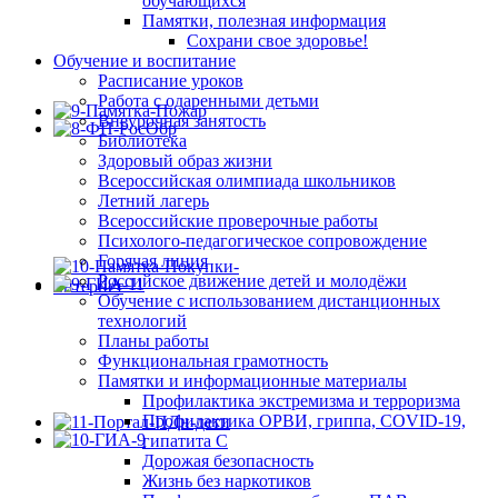
обучающихся
Памятки, полезная информация
Сохрани свое здоровье!
Обучение и воспитание
Расписание уроков
Работа с одаренными детьми
Внеурочная занятость
Библиотека
Здоровый образ жизни
Всероссийская олимпиада школьников
Летний лагерь
Всероссийские проверочные работы
Психолого-педагогическое сопровождение
Горячая линия
Российское движение детей и молодёжи
Обучение с использованием дистанционных
технологий
Планы работы
Функциональная грамотность
Памятки и информационные материалы
Профилактика экстремизма и терроризма
Профилактика ОРВИ, гриппа, COVID-19,
гипатита С
Дорожая безопасность
Жизнь без наркотиков