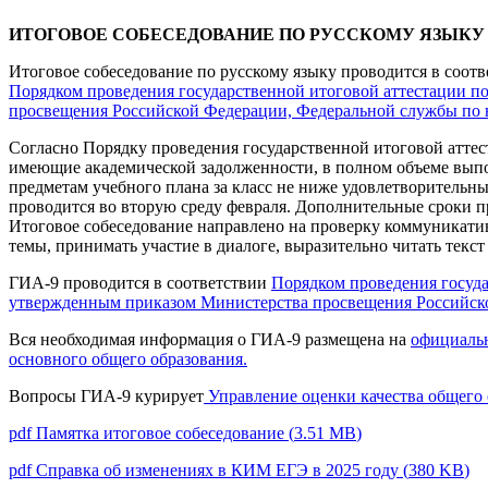
ИТОГОВОЕ СОБЕСЕДОВАНИЕ ПО РУССКОМУ ЯЗЫКУ в 
Итоговое собеседование по русскому языку проводится в соотв
Порядком проведения государственной итоговой аттестации п
просвещения Российской Федерации, Федеральной службы по на
Согласно Порядку проведения государственной итоговой атте
имеющие академической задолженности, в полном объеме вы
предметам учебного плана за класс не ниже удовлетворительных
проводится во вторую среду февраля. Дополнительные сроки п
Итоговое собеседование направлено на проверку коммуникати
темы, принимать участие в диалоге, выразительно читать текс
ГИА-9 проводится в соответствии
Порядком проведения госуда
утвержденным приказом Министерства просвещения Российской 
Вся необходимая информация о ГИА-9 размещена на
официальн
основного общего образования.
Вопросы ГИА-9 курирует
Управление оценки качества общего 
pdf
Памятка итоговое собеседование
(
3.51 MB
)
pdf
Справка об изменениях в КИМ ЕГЭ в 2025 году
(
380 KB
)