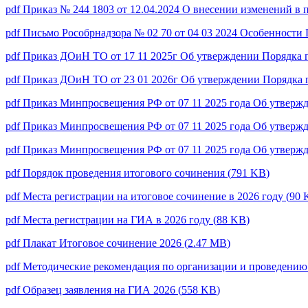
pdf
Приказ № 244 1803 от 12.04.2024 О внесении изменен
pdf
Письмо Рособрнадзора № 02 70 от 04 03 2024 Особенности 
pdf
Приказ ДОиН ТО от 17 11 2025г Об утверждении Порядка п
pdf
Приказ ДОиН ТО от 23 01 2026г Об утверждении Порядка п
pdf
Приказ Минпросвещения РФ от 07 11 2025 года Об утвержд
pdf
Приказ Минпросвещения РФ от 07 11 2025 года Об утверж
pdf
Приказ Минпросвещения РФ от 07 11 2025 года Об утвержд
pdf
Порядок проведения итогового сочинения
(
791 KB
)
pdf
Места регистрации на итоговое сочинение в 2026 году
(
90 
pdf
Места регистрации на ГИА в 2026 году
(
88 KB
)
pdf
Плакат Итоговое сочинение 2026
(
2.47 MB
)
pdf
Методические рекомендация по организации и проведению 
pdf
Образец заявления на ГИА 2026
(
558 KB
)