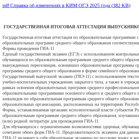
pdf
Справка об изменениях в КИМ ОГЭ 2025 года
(
382 KB
)
ГОСУДАРСТВЕННАЯ ИТОГОВАЯ АТТЕСТАЦИЯ ВЫПУСКНИКО
Государственная итоговая аттестация по образовательным программам 
образовательных программ среднего общего образования соответствующ
Формы проведения ГИА-11
Единый государственный экзамен (ЕГЭ) с использованием контрольны
обучающихся по образовательным программам среднего общего образова
вынужденных переселенцев, освоивших образовательные программы сре
программы среднего общего образования в форме семейного образован
Государственный выпускной экзамен (ГВЭ-11) с использованием тексто
учебно-воспитательных учреждениях закрытого типа, а также в учреж
рамках освоения образовательных программ среднего профессиональног
образовательными программами основного общего и среднего общего 
инвалидов по образовательным программам среднего общего образовани
образовательных организациях, расположенных на территориях Респуб
Форма, устанавливаемая органами исполнительной власти субъектов Р
образовательным программам среднего общего образования, изучавших
(или) родной литературе для прохождения ГИА-11.
Для обучающихся с ограниченными возможностями здоровья, обучающих
сочетание обеих форм ГИА-11. Продолжительность экзамена для данных 
ГИА-11 включает в себя обязательные экзамены по русскому языку и м